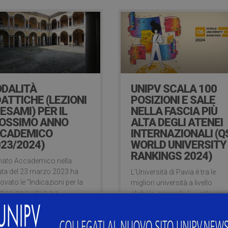
DALITÀ
UNIPV SCALA 100
DATTICHE (LEZIONI
POSIZIONI E SALE
 ESAMI) PER IL
NELLA FASCIA PIÙ
OSSIMO ANNO
ALTA DEGLI ATENEI
CADEMICO
INTERNAZIONALI (Q
023/2024)
WORLD UNIVERSITY
RANKINGS 2024)
enato Accademico nella
ta del 23 marzo 2023 ha
L’Università di Pavia è tra le
ovato le “Indicazioni per la
migliori università a livello
ttica innovativa a.a.
globale, secondo la ventesim
3/2024” che comprendono
edizione della classifica
un progetto generale a
universitaria internazionale più
orto della didattica
consultata.