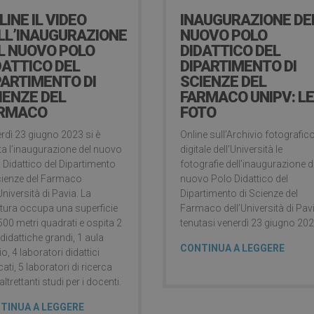
LINE IL VIDEO
INAUGURAZIONE DE
LL’INAUGURAZIONE
NUOVO POLO
L NUOVO POLO
DIDATTICO DEL
DATTICO DEL
DIPARTIMENTO DI
PARTIMENTO DI
SCIENZE DEL
IENZE DEL
FARMACO UNIPV: L
RMACO
FOTO
rdì 23 giugno 2023 si è
Online sull’Archivio fotografic
ta l’inaugurazione del nuovo
digitale dell’Università le
 Didattico del Dipartimento
fotografie dell’inaugurazione d
cienze del Farmaco
nuovo Polo Didattico del
Università di Pavia. La
Dipartimento di Scienze del
ttura occupa una superficie
Farmaco dell’Università di Pav
.500 metri quadrati e ospita 2
tenutasi venerdì 23 giugno 202
 didattiche grandi, 1 aula
CONTINUA A LEGGERE
o, 4 laboratori didattici
ati, 5 laboratori di ricerca
ltrettanti studi per i docenti.
TINUA A LEGGERE