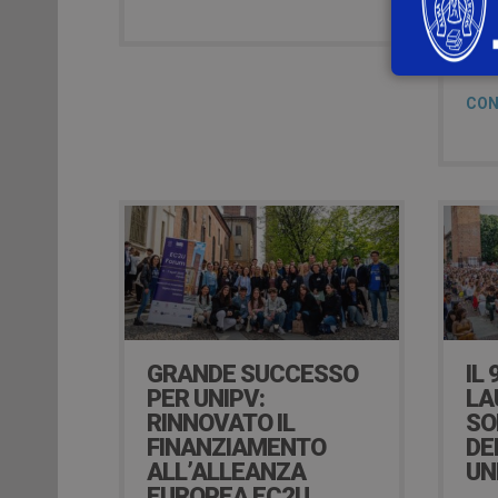
inno
inclu
categ
CON
GRANDE SUCCESSO
IL 
PER UNIPV:
LA
RINNOVATO IL
SO
FINANZIAMENTO
DE
ALL’ALLEANZA
UN
EUROPEA EC2U