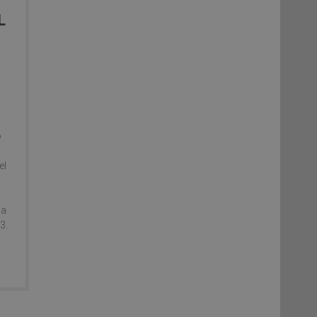
L
E
o
el
ia
3.