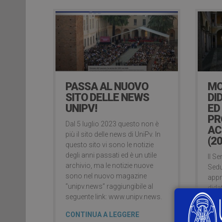
PASSA AL NUOVO
MO
SITO DELLE NEWS
DI
UNIPV!
ED
PR
Dal 5 luglio 2023 questo non è
AC
più il sito delle news di UniPv. In
(2
questo sito vi sono le notizie
degli anni passati ed è un utile
Il S
archivio, ma le notizie nuove
Sedu
sono nel nuovo magazine
appr
“unipv.news” raggiungibile al
dida
seguente link: www.unipv.news.
202
sia 
CONTINUA A LEGGERE
supp