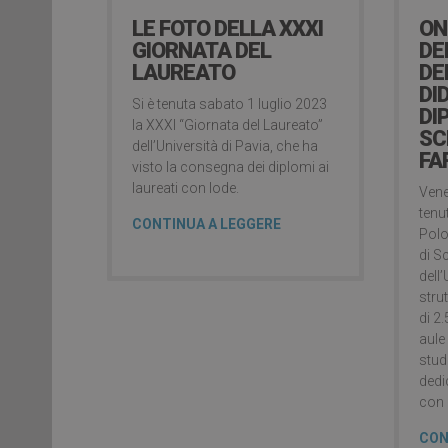
LE FOTO DELLA XXXI
ON
GIORNATA DEL
DE
LAUREATO
DE
DI
Si è tenuta sabato 1 luglio 2023
DI
la XXXI “Giornata del Laureato”
SC
dell’Università di Pavia, che ha
FA
visto la consegna dei diplomi ai
laureati con lode.
Vene
tenu
CONTINUA A LEGGERE
Polo
di S
dell’
stru
di 2
aule
studi
dedic
con a
CON