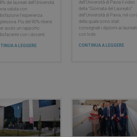
dell’Università di Pavia il video
,8% dei laureati dell’Università
della “Giornata del Laureato”
avia valuta con
dell’Università di Pavia, nel co
isfazione l’esperienza
della quale sono stati
lessiva. Più del 90% ritiene
consegnati i diplomi ai laureati
ver avuto un rapporto
con lode.
isfacente con i docenti.
CONTINUA A LEGGERE
TINUA A LEGGERE