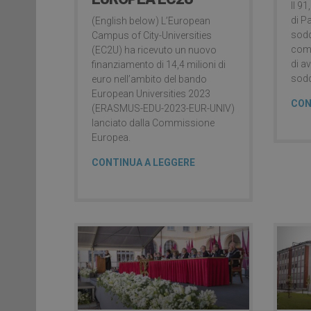
Il 91
di P
(English below) L’European
sodd
Campus of City-Universities
comp
(EC2U) ha ricevuto un nuovo
di a
finanziamento di 14,4 milioni di
sodd
euro nell’ambito del bando
European Universities 2023
CON
(ERASMUS-EDU-2023-EUR-UNIV)
lanciato dalla Commissione
Europea.
CONTINUA A LEGGERE