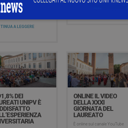
vativa, sia modalità
CONTINUA A LEGGERE
sive a favore di particolari
orie di studenti.
TINUA A LEGGERE
91,8% DEI
ONLINE IL VIDEO
UREATI UNIPV È
DELLA XXXI
DDISFATTO
GIORNATA DEL
LL’ESPERIENZA
LAUREATO
IVERSITARIA
È online sul canale YouTube