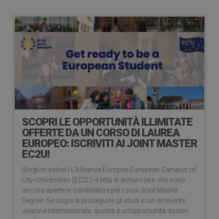
SCOPRI LE OPPORTUNITÀ ILLIMITATE
OFFERTE DA UN CORSO DI LAUREA
EUROPEO: ISCRIVITI AI JOINT MASTER
EC2U!
(English below) L’Alleanza Europea European Campus of
City-Universities (EC2U) è lieta di annunciare che sono
ancora aperte le candidature per i suoi Joint Master
Degree. Se sogni di proseguire gli studi in un ambiente
vivace e internazionale, questa è un’opportunità da non