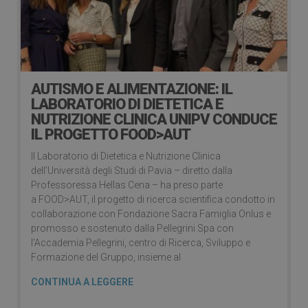
AUTISMO E ALIMENTAZIONE: IL
LABORATORIO DI DIETETICA E
NUTRIZIONE CLINICA UNIPV CONDUCE
IL PROGETTO FOOD>AUT
Il Laboratorio di Dietetica e Nutrizione Clinica
dell’Università degli Studi di Pavia – diretto dalla
Professoressa Hellas Cena – ha preso parte
a FOOD>AUT, il progetto di ricerca scientifica condotto in
collaborazione con Fondazione Sacra Famiglia Onlus e
promosso e sostenuto dalla Pellegrini Spa con
l’Accademia Pellegrini, centro di Ricerca, Sviluppo e
Formazione del Gruppo, insieme al
CONTINUA A LEGGERE