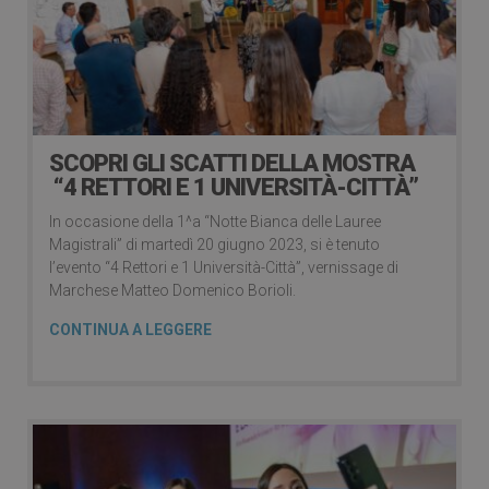
SCOPRI GLI SCATTI DELLA MOSTRA
“4 RETTORI E 1 UNIVERSITÀ-CITTÀ”
In occasione della 1^a “Notte Bianca delle Lauree
Magistrali” di martedì 20 giugno 2023, si è tenuto
l’evento “4 Rettori e 1 Università-Città”, vernissage di
Marchese Matteo Domenico Borioli.
CONTINUA A LEGGERE