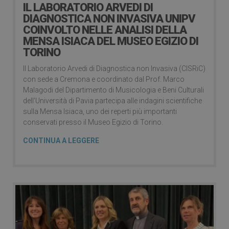
IL LABORATORIO ARVEDI DI
DIAGNOSTICA NON INVASIVA UNIPV
COINVOLTO NELLE ANALISI DELLA
MENSA ISIACA DEL MUSEO EGIZIO DI
TORINO
Il Laboratorio Arvedi di Diagnostica non Invasiva (CISRiC)
con sede a Cremona e coordinato dal Prof. Marco
Malagodi del Dipartimento di Musicologia e Beni Culturali
dell’Università di Pavia partecipa alle indagini scientifiche
sulla Mensa Isiaca, uno dei reperti più importanti
conservati presso il Museo Egizio di Torino.
CONTINUA A LEGGERE