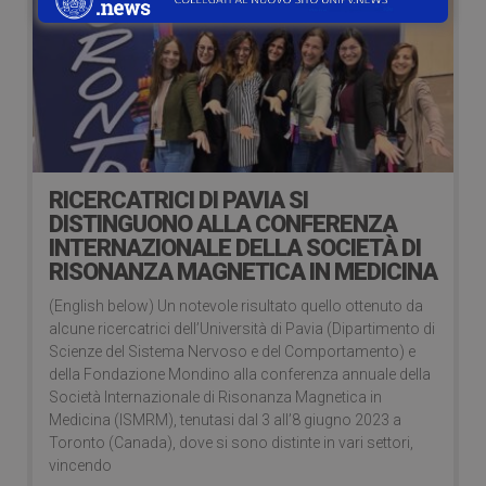
RICERCATRICI DI PAVIA SI
DISTINGUONO ALLA CONFERENZA
INTERNAZIONALE DELLA SOCIETÀ DI
RISONANZA MAGNETICA IN MEDICINA
(English below) Un notevole risultato quello ottenuto da
alcune ricercatrici dell’Università di Pavia (Dipartimento di
Scienze del Sistema Nervoso e del Comportamento) e
della Fondazione Mondino alla conferenza annuale della
Società Internazionale di Risonanza Magnetica in
Medicina (ISMRM), tenutasi dal 3 all’8 giugno 2023 a
Toronto (Canada), dove si sono distinte in vari settori,
vincendo