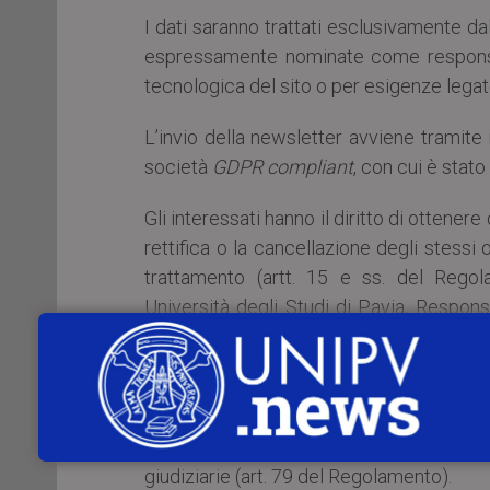
I dati saranno trattati esclusivamente da
espressamente nominate come responsab
tecnologica del sito o per esigenze legate 
L’invio della newsletter avviene tramit
società
GDPR compliant
, con cui è stat
Gli interessati hanno il diritto di ottenere 
rettifica o la cancellazione degli stessi 
trattamento (artt. 15 e ss. del Regola
Università degli Studi di Pavia, Respon
Nuova n. 65, 27100 Pavia, email:
privacy
Gli interessati che ritengono che il tratt
questo servizio avvenga in violazione di
reclamo al Garante, come previsto dall’
giudiziarie (art. 79 del Regolamento).