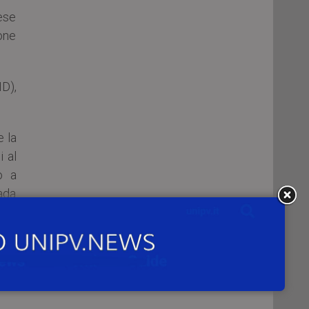
rese
one
D),
e la
i al
o a
ada
erso
orre
edi