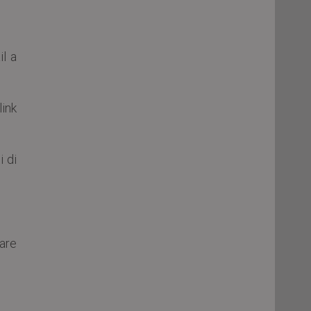
il a
link
i di
rare