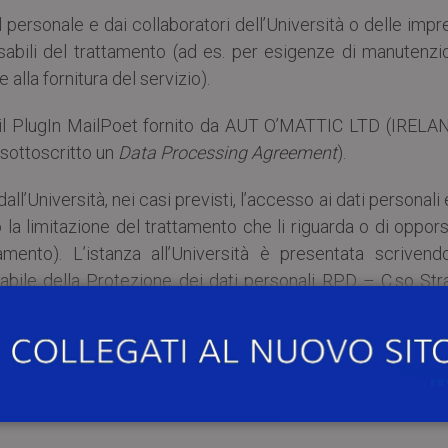
l personale e dai collaboratori dell’Università o delle imp
ili del trattamento (ad es. per esigenze di manutenzi
alla fornitura del servizio).
e il PlugIn MailPoet fornito da AUT O’MATTIC LTD (IRELAN
o sottoscritto un
Data Processing Agreement
).
dall’Università, nei casi previsti, l’accesso ai dati personali 
o la limitazione del trattamento che li riguarda o di oppors
mento). L’istanza all’Università è presentata scrivend
sabile della Protezione dei dati personali RPD – C.so Str
@unipv.it
.
amento dei dati personali a loro riferiti effettuato attrav
 quanto previsto dal Regolamento hanno il diritto di prop
art. 77 del Regolamento stesso, o di adire le opportune s