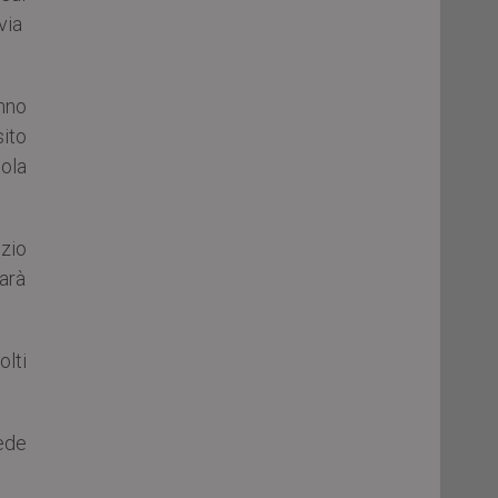
avia
nno
sito
uola
izio
sarà
olti
sede