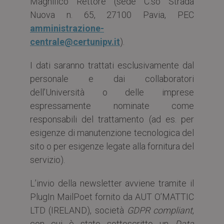
Magnifico Rettore (sede C.so Strada
Nuova n. 65, 27100 Pavia, PEC
amministrazione-
centrale@certunipv.it
).
I dati saranno trattati esclusivamente dal
personale e dai collaboratori
dell’Università o delle imprese
espressamente nominate come
responsabili del trattamento (ad es. per
esigenze di manutenzione tecnologica del
sito o per esigenze legate alla fornitura del
servizio).
L’invio della newsletter avviene tramite il
PlugIn MailPoet fornito da AUT O’MATTIC
LTD (IRELAND), società
GDPR compliant
,
con cui è stato sottoscritto un
Data