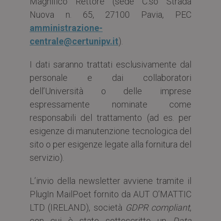
Magnifico Rettore (sede C.so Strada
Nuova n. 65, 27100 Pavia, PEC
amministrazione-
centrale@certunipv.it
).
I dati saranno trattati esclusivamente dal
personale e dai collaboratori
dell’Università o delle imprese
espressamente nominate come
responsabili del trattamento (ad es. per
esigenze di manutenzione tecnologica del
sito o per esigenze legate alla fornitura del
servizio).
L’invio della newsletter avviene tramite il
PlugIn MailPoet fornito da AUT O’MATTIC
LTD (IRELAND), società
GDPR compliant
,
con cui è stato sottoscritto un
Data