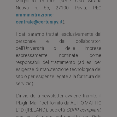
Magnifico Rettore (sede C.so Strada
Nuova n. 65, 27100 Pavia, PEC
amministrazione-
centrale@certunipv.it
).
I dati saranno trattati esclusivamente dal
personale e dai collaboratori
dell’Università o delle imprese
espressamente nominate come
responsabili del trattamento (ad es. per
esigenze di manutenzione tecnologica del
sito o per esigenze legate alla fornitura del
servizio).
L’invio della newsletter avviene tramite il
PlugIn MailPoet fornito da AUT O’MATTIC
LTD (IRELAND), società
GDPR compliant
,
con cui è stato sottoscritto un
Data