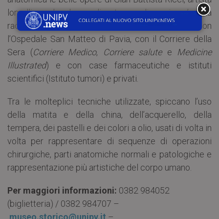
lomellino che ha realizzato, negli anni, un’ampia
raccolta di disegni grazie a collaborazioni con
l’Ospedale San Matteo di Pavia, con il Corriere della
Sera (
Corriere Medico
,
Corriere salute
e
Medicine
Illustrated
) e con case farmaceutiche e istituti
scientifici (Istituto tumori) e privati.
Tra le molteplici tecniche utilizzate, spiccano l’uso
della matita e della china, dell’acquerello, della
tempera, dei pastelli e dei colori a olio, usati di volta in
volta per rappresentare di sequenze di operazioni
chirurgiche, parti anatomiche normali e patologiche e
rappresentazione più artistiche del corpo umano.
Per
maggiori
informazioni:
0382 984052
(biglietteria) / 0382 984707 –
museo.storico@unipv.it
–