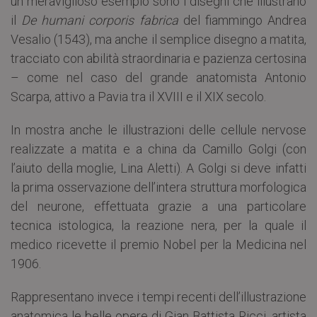
un meraviglioso esempio sono i disegni che illustrano
il
De humani corporis fabrica
del fiammingo Andrea
Vesalio (1543), ma anche il semplice disegno a matita,
tracciato con abilità straordinaria e pazienza certosina
– come nel caso del grande anatomista Antonio
Scarpa, attivo a Pavia tra il XVIII e il XIX secolo.
In mostra anche le illustrazioni delle cellule nervose
realizzate a matita e a china da Camillo Golgi (con
l’aiuto della moglie, Lina Aletti). A Golgi si deve infatti
la prima osservazione dell’intera struttura morfologica
del neurone, effettuata grazie a una particolare
tecnica istologica, la reazione nera, per la quale il
medico ricevette il premio Nobel per la Medicina nel
1906.
Rappresentano invece i tempi recenti dell’illustrazione
anatomica le belle opere di Gian Battista Ricci, artista