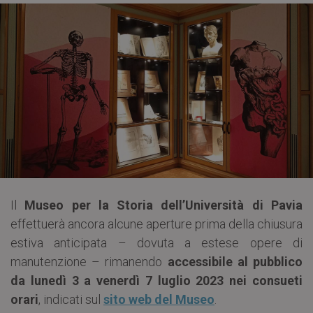
Il
Museo per la Storia dell’Università di Pavia
effettuerà ancora alcune aperture prima della chiusura
estiva anticipata – dovuta a estese opere di
manutenzione – rimanendo
accessibile al pubblico
da lunedì 3 a venerdì 7 luglio 2023 nei consueti
orari
, indicati sul
sito web del Museo
.