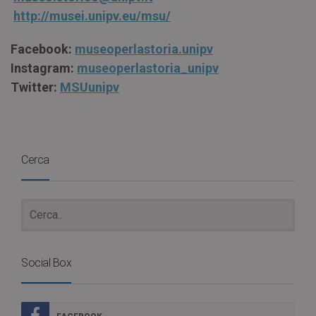
http://musei.unipv.eu/msu/
Facebook:
museoperlastoria.unipv
Instagram:
museoperlastoria_unipv
Twitter:
MSUunipv
Cerca
Social Box