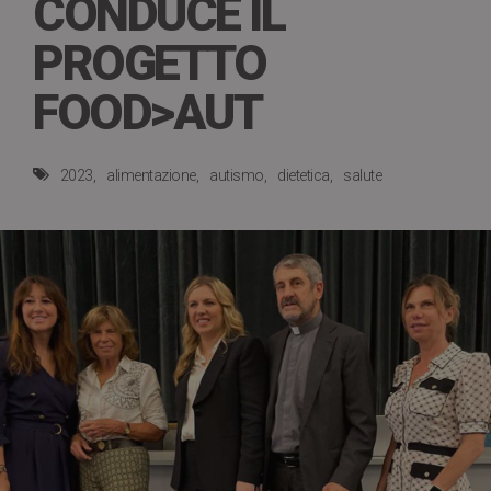
CONDUCE IL
PROGETTO
FOOD>AUT
2023
alimentazione
autismo
dietetica
salute