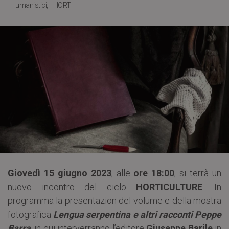
umanistici
HORTI
Giovedì 15 giugno 2023
, alle
ore 18:00
, si terrà un
nuovo incontro del ciclo
HORTICULTURE
. In
programma la presentazion del volume e della mostra
fotografica
Lengua serpentina e altri racconti
Peppe
Barra
, in cui interverranno l’editore
Giuseppe Barile
in