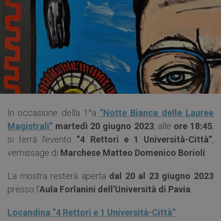
In occasione della 1^a
“Notte Bianca delle Lauree
Magistrali”
martedì 20 giugno 2023
, alle
ore 18:45
,
si terrà l’evento
“4 Rettori e 1 Università-Città”
,
vernissage di
Marchese Matteo Domenico Borioli
.
La mostra resterà aperta
dal 20 al 23 giugno 2023
presso l’
Aula Forlanini dell’Università di Pavia
.
Locandina “4 Rettori e 1 Università-Città”