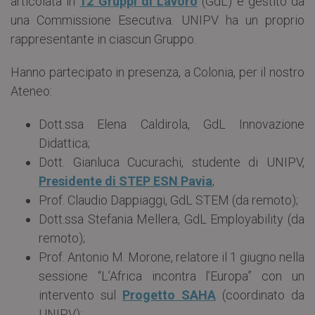
articolata in
12 Gruppi di Lavoro
(GdL) e gestito da
una Commissione Esecutiva. UNIPV ha un proprio
rappresentante in ciascun Gruppo.
Hanno partecipato in presenza, a Colonia, per il nostro
Ateneo:
Dott.ssa Elena Caldirola, GdL Innovazione
Didattica;
Dott. Gianluca Cucurachi, studente di UNIPV,
Presidente di STEP ESN Pavia
;
Prof. Claudio Dappiaggi, GdL STEM (da remoto);
Dott.ssa Stefania Mellera, GdL Employability (da
remoto);
Prof. Antonio M. Morone, relatore il 1 giugno nella
sessione “L’Africa incontra l’Europa” con un
intervento sul
Progetto SAHA
(coordinato da
UNIPV);