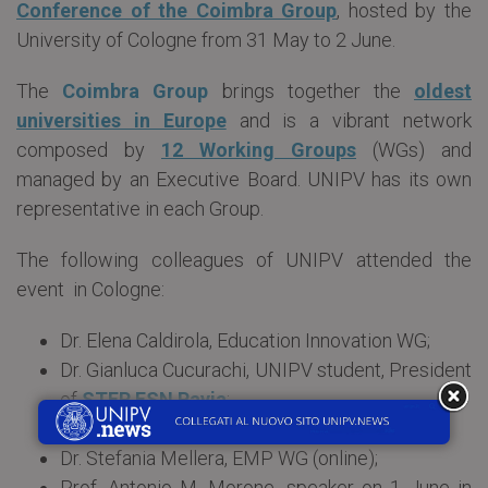
Conference of the Coimbra Group
, hosted by the
University of Cologne from 31 May to 2 June.
The
Coimbra Group
brings together the
oldest
universities in Europe
and is a vibrant network
composed by
12 Working Groups
(WGs) and
managed by an Executive Board. UNIPV has its own
representative in each Group.
The following colleagues of UNIPV attended the
event in Cologne:
Dr. Elena Caldirola, Education Innovation WG;
Dr. Gianluca Cucurachi, UNIPV student, President
of
STEP ESN Pavia
;
Prof. Claudio Dappiaggi, STEM WG (online);
Dr. Stefania Mellera, EMP WG (online);
Prof. Antonio M. Morone, speaker on 1 June in