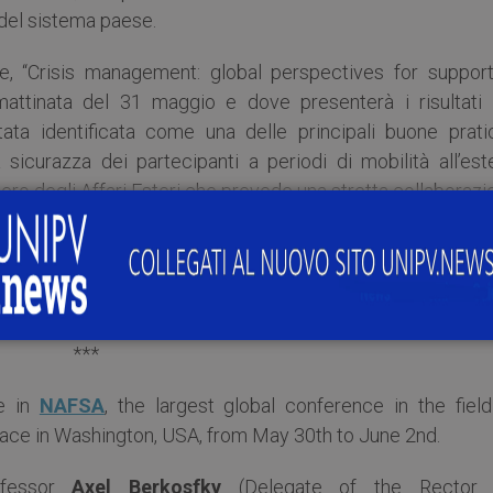
 del sistema paese.
tre, “Crisis management: global perspectives for support
a mattinata del 31 maggio e dove presenterà i risultati 
ata identificata come una delle principali buone prati
sicurazza dei partecipanti a periodi di mobilità all’este
ero degli Affari Esteri che prevede una stretta collaboraz
”.
l’Ambasciatrice
Mariangela Zappia
presso Villa Firenze, s
***
te in
NAFSA
, the largest global conference in the field
place in Washington, USA, from May 30th to June 2nd.
ofessor
Axel Berkosfky
(Delegate of the Rector 