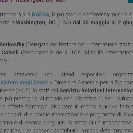
rteciperà alla
NAFSA
, la più grande conferenza mondiale
terrà a
Washington, DC
(USA)
dal 30 maggio al 2 giu
 Berkosfky
(Delegato del Rettore per l’internazionalizzaz
 Cobelli
(Responsabile della U.O.C. Mobilità Internaziona
aly”.
iani attraverso uno stand espositivo organizz
nistero degli Esteri
– Direzione Generale per la Diploma
Ricerca (MUR), lo staff del
Servizio Relazioni Internazion
i più prestigiosi al mondo con l’obiettivo di per svilupp
ia offerta formativa, discutere in merito a nuove forme
ome accordi di scambio internazionale e programmi di
Facu
tivi e di ricerca congiunti. Si tratta di un importantiss
tà italiane, che possono contribuire in modo determinante 