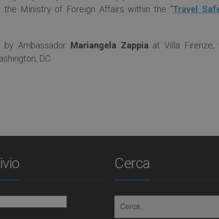
 the Ministry of Foreign Affairs within the “
Travel Saf
ved by Ambassador
Mariangela Zappia
at Villa Firenze, 
ashington, DC.
ivio
Cerca
io