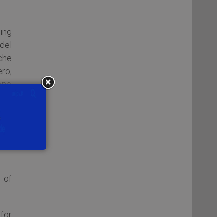
ing
del
che
ro,
ione
ede
 of
for