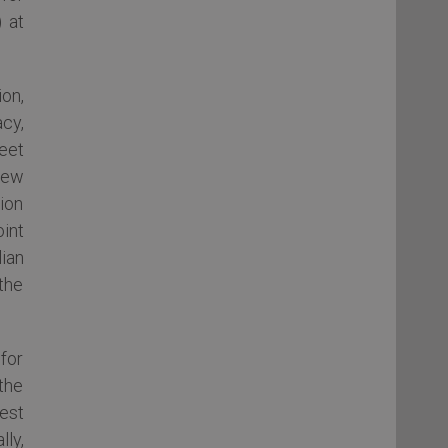
 at
on,
cy,
meet
new
ion
int
lian
the
 for
the
best
lly,