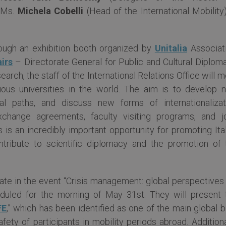
d Ms.
Michela Cobelli
(Head of the International Mobility)
hrough an exhibition booth organized by
Unitalia
Associati
airs
– Directorate General for Public and Cultural Diploma
arch, the staff of the International Relations Office will 
ious universities in the world. The aim is to develop 
nal paths, and discuss new forms of internationalizat
xchange agreements, faculty visiting programs, and jo
s is an incredibly important opportunity for promoting Ita
contribute to scientific diplomacy and the promotion of 
ipate in the event “Crisis management: global perspectives
heduled for the morning of May 31st. They will present 
FE
,” which has been identified as one of the main global 
fety of participants in mobility periods abroad. Additiona