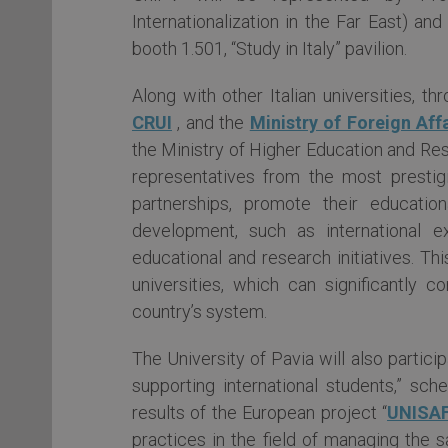
Internationalization in the Far East) an
booth 1.501, “Study in Italy” pavilion.
Along with other Italian universities, t
CRUI
, and the
Ministry of Foreign Aff
the Ministry of Higher Education and Rese
representatives from the most prestig
partnerships, promote their educatio
development, such as international e
educational and research initiatives. Thi
universities, which can significantly 
country’s system.
The University of Pavia will also partic
supporting international students,” sc
results of the European project “
UNISA
practices in the field of managing the sa