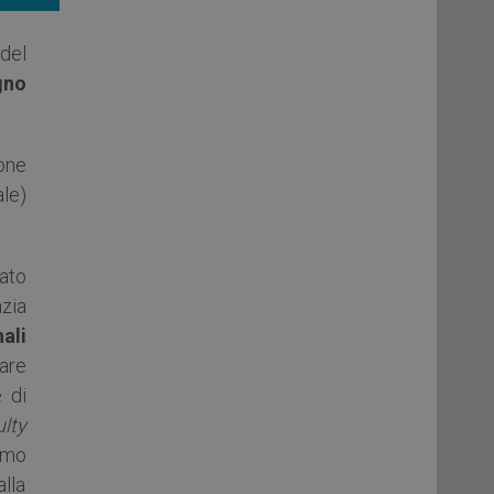
 del
gno
ione
le)
ato
zia
ali
are
 di
lty
imo
alla