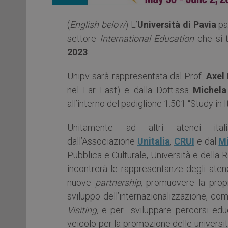
(
English below
) L’
Università di Pavia
pa
settore
International Education
che si 
2023
.
Unipv sarà rappresentata dal Prof.
Axel
nel Far East) e dalla Dott.ssa
Michela
all’interno del padiglione 1.501 “Study in It
Unitamente ad altri atenei ital
dall’Associazione
Unitalia
,
CRUI
e dal
Mi
Pubblica e Culturale, Università e della 
incontrerà le rappresentanze degli atene
nuove
partnership
, promuovere la propr
sviluppo dell’internazionalizzazione, c
Visiting,
e per sviluppare percorsi educa
veicolo per la promozione delle universi