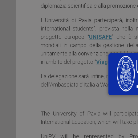
diplomazia scientifica e alla promozione
L’Università di Pavia parteciperà, inol
international students”, prevista nell
progetto europeo “
UNISAFE
” che è st
mondiali in campo della gestione della 
unitamente alla convenzione con il Minist
in ambito del progetto “
Viaggiare Sicuri
La delegazione sarà, infine, ricevuta dal
dell’Ambasciata d’Italia a Washington DC.
The University of Pavia will participa
International Education, which will take 
UniPV will be represented by Pr