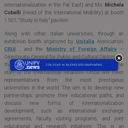
Internationalization in the Far East) and Ms.
Michela
Cobelli
(Head of the International Mobility) at booth
1.501, “Study in Italy” pavilion.
Along with other Italian universities, through an
exhibition booth organized by
Unitalia
Association,
CRUI
, and the
Ministry of Foreign Affairs
–
Directorate General for Public and Cultural Diplomacy,
the Ministry of Higher Education and Research, the
staff of the International Relations Office will meet
representatives from the most prestigious
universities in the world. The aim is to develop new
partnerships, promote their educational paths, and
discuss new forms of internationalization
development, such as international exchange
agreements, faculty visiting programs, and joint
educational and research initiatives. This is an