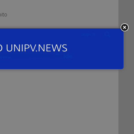
bito
ano
ize