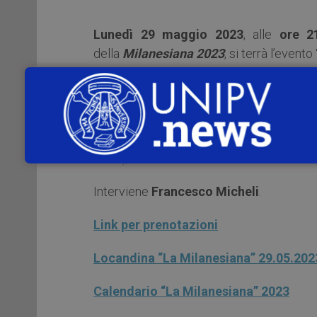
Lunedì 29 maggio 2023
, alle
ore 2
della
Milanesiana 2023
, si terrà l’evento
Saluti istituzionali di
Alberto Lolli
(Re
(Ministro della Cultura).
Interventi di
Abdulrazak Gurnah
(Prem
1991), con
Alessia Rastelli
e il concerto
Interviene
Francesco Micheli
.
Link per prenotazioni
Locandina “La Milanesiana” 29.05.202
Calendario “La Milanesiana” 2023