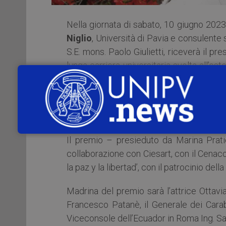
Nella giornata di sabato, 10 giugno 2023,
Niglio
, Università di Pavia e consulente 
S.E. mons. Paolo Giulietti, riceverà il pr
lunga carriera universitaria svolta all’est
riconoscimenti scientifici conseguiti all’e
Importanti anche le numerose missioni 
religiose cattoliche per la valorizzazione
Il premio – presieduto da Marina Prati
collaborazione con Ciesart, con il Cenac
la paz y la libertad’, con il patrocinio d
Madrina del premio sarà l’attrice Ottavi
Francesco Patanè, il Generale dei Carabi
Viceconsole dell’Ecuador in Roma Ing. Sa