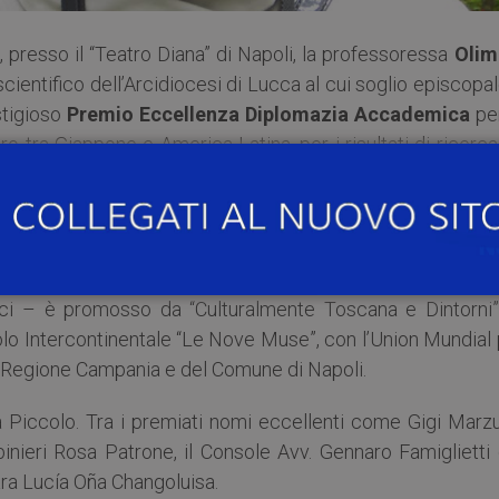
 presso il “Teatro Diana” di Napoli, la professoressa
Olim
scientifico dell’Arcidiocesi di Lucca al cui soglio episcopa
estigioso
Premio Eccellenza Diplomazia Accademica
per
ero tra Giappone e America Latina, per i risultati di ricerca
stero.
svolte in diversi paesi del mondo a supporto delle comun
 del patrimonio culturale locale e dell’educazione scolastic
ci – è promosso da “Culturalmente Toscana e Dintorni”,
olo Intercontinentale “Le Nove Muse”, con l’Union Mundial
ella Regione Campania e del Comune di Napoli.
a Piccolo. Tra i premiati nomi eccellenti come Gigi Marzu
nieri Rosa Patrone, il Console Avv. Gennaro Famiglietti e
ra Lucía Oña Changoluisa.