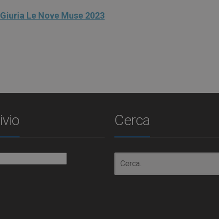
di Giuria Le Nove Muse 2023
ivio
Cerca
io