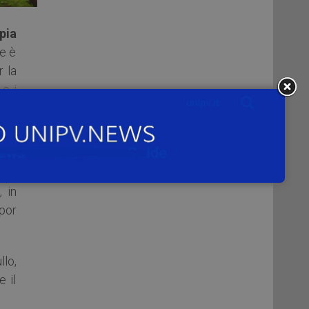
pia
le è
 la
 e i
ità
a.
 in
 por
llo,
 il