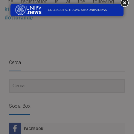
The registration is at the following link:
http://phd.unipv.it/corsi-trasversali-per-
dottorandi/
Cerca
Social Box
FACEBOOK