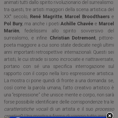
animati tutti dallo spirito rivoluzionario del surrealismo:
tra questi, tre artisti maggiori della scena artistica del
XX° secolo,
René Magritte
,
Marcel Broodthaers
e
Pol Bury
, ma anche i poeti
Achille Chavée
e
Marcel
Mariën
, fedelissimi allo spirito sovversivo del
surrealismo, e infine
Christian Dotremont
, pittore-
poeta maggiore a cui sono state dedicate negli ultimi
anni importanti retrospettive internazionali. Questi sei
artisti, le cui strade si sono incrociate e riattraversate,
portano con sé una specifica interrogazione sul
rapporto con il corpo nella loro espressione artistica.
La mostra ci pone quindi di fronte a una domanda: se,
così come la parola umana, l’atto creativo artistico è
una “espressione” che unisce mente e corpo, non sarà
forse possibile identificare delle corrispondenze tra le
caratteristiche
vocali
di un artista e il suo
processo
creativo
? Una mostra a forma di viaggio tutto insieme