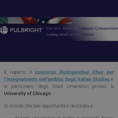
È riaperto il
concorso
Distinguished Chair
per
l’insegnamento nell’ambito degli Italian Studies
e,
in particolare, degli Studi Umanistici presso la
University of Chicago
.
Si ricorda che tale opportunità è destinata a: