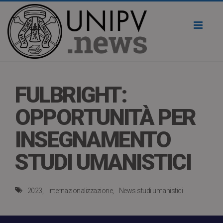
Toggl
naviga
FULBRIGHT:
OPPORTUNITÀ PER
INSEGNAMENTO
STUDI UMANISTICI
2023
internazionalizzazione
News studi umanistici