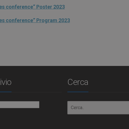
es conference” Poster 2023
ses conference” Program 2023
ivio
Cerca
io