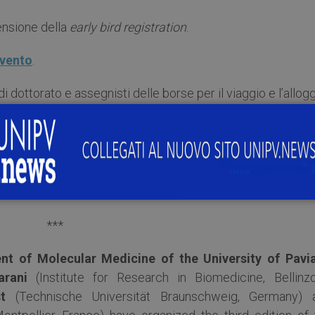
tensione della
early bird registration
.
evento
.
di dottorato e assegnisti delle borse per il viaggio e l’allogg
ttare l’indirizzo email:
contact@itidconference.com
ious diseases conference” 2023
ious diseases conference” 2023
***
nt of Molecular Medicine of the University of Pavi
arani
(Institute for Research in Biomedicine, Bellinzo
t
(Technische Universität Braunschweig, Germany) 