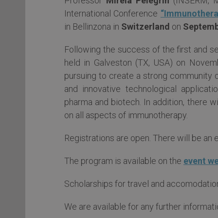
Professor
Mireia Pelegrin
(INSERM, Mon
International Conference
“Immunotherap
in Bellinzona in
Switzerland
on
Septemb
Following the success of the first and 
held in Galveston (TX, USA) on Novemb
pursuing to create a strong community 
and innovative technological applicat
pharma and biotech. In addition, there 
on all aspects of immunotherapy.
Registrations are open. There will be an e
The program is available on the
event we
Scholarships for travel and accomodation 
We are available for any further informati