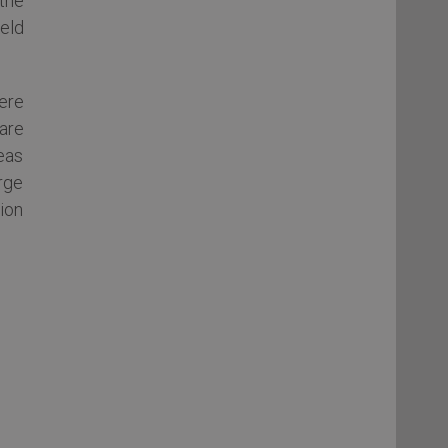
the
held
ere
are
eas
rge
ion