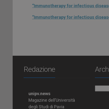
“Immunotherapy for infectious diseas
“Immunotherapy for infectious disea
Redazione
Arch
Archiv
unipv.news
Magazine dell’Università
degli Studi di Pavia