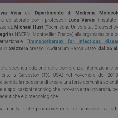
ivia Visai
del
Dipartimento di Medicina Molecol
a collaborato con i professori
Luca Varani
(Institute
zzera),
Michael Hust
(Technische Universität Braunschwe
legrin
(INSERM, Montpellier, France) alla organizzazione d
ternazionale
“Immunotherapy for infectious disea
na in
Svizzera
presso l’Auditorium Banca Stato,
dal 26 al
ella seconda edizione della conferenza internazionale su
vamente a Galveston (TX, USA) nel novembre del 2018
i è sentita la necessità di creare una forte comunità scienti
 applicazioni tecnologiche innovative tra università, cen
rmaceutiche e biotecnologiche.
fama mondiale che promuoveranno la discussione su tutti 