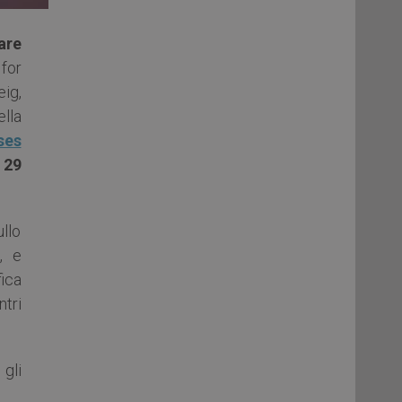
are
 for
ig,
ella
ses
 29
llo
, e
fica
tri
gli