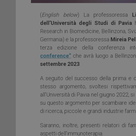
(
English below
) La professoressa
L
dell’Università degli Studi di Pavia
h
Research in Biomedicine, Bellinzona, Svi
Germania) e la professoressa
Mireia Pe
terza edizione della conferenza in
conference”
che avrà luogo a Bellinzo
settembre 2023
.
A seguito del successo della prima e d
stesso argomento, svoltesi rispetti
all’Università di Pavia nel giugno 2022, s
su questo argomento per scambiare idee e
di ricerca, piccole e grandi industrie fa
Saranno, inoltre, presenti relatori di 
aspetti dell’immunoterapia.