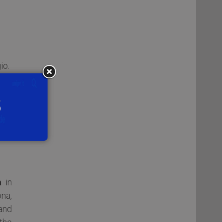
io.
a
in
na,
and