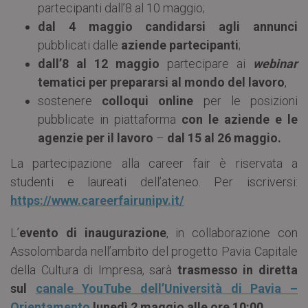
partecipanti dall’8 al 10 maggio;
dal 4 maggio
candidarsi agli annunci
pubblicati dalle
aziende partecipanti
;
dall’8 al 12 maggio
partecipare ai
webinar
tematici per prepararsi al mondo del lavoro
,
sostenere
colloqui online
per le posizioni
pubblicate in piattaforma
con le aziende e le
agenzie per il lavoro
–
dal 15 al 26 maggio.
La partecipazione alla career fair è riservata a
studenti e laureati dell’ateneo. Per iscriversi:
https://www.careerfairunipv.it/
L’
evento di inaugurazione
, in collaborazione con
Assolombarda nell’ambito del progetto Pavia Capitale
della Cultura di Impresa, sarà
trasmesso in diretta
sul
canale YouTube dell’Università di Pavia –
Orientamento
lunedì 2 maggio alle ore 10:00.