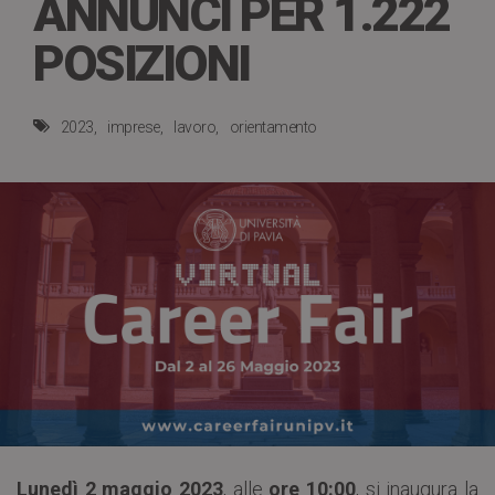
ANNUNCI PER 1.222
POSIZIONI
2023
imprese
lavoro
orientamento
Lunedì 2 maggio 2023
, alle
ore 10:00
, si inaugura la