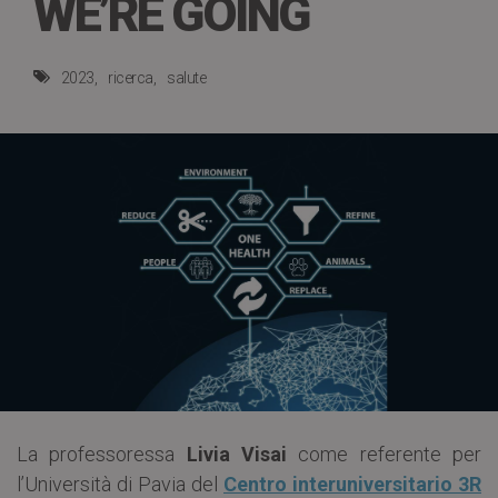
WE’RE GOING
2023
ricerca
salute
La professoressa
Livia Visai
come referente per
l’Università di Pavia del
Centro interuniversitario 3R