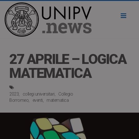
Toggl
naviga
27 APRILE – LOGICA
MATEMATICA
2023
collegi universitari
Collegio
Borromeo
eventi
matematica