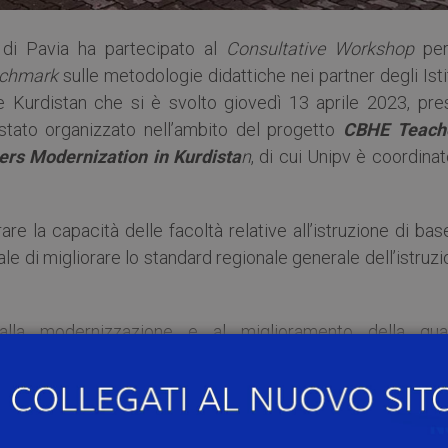
à di Pavia ha partecipato al
Consultative Workshop
per
chmark
sulle metodologie didattiche nei partner degli Isti
 e Kurdistan che si è svolto giovedì 13 aprile 2023, pre
stato organizzato nell’ambito del progetto
CBHE Teach
rs Modernization in Kurdista
n
, di cui Unipv è coordina
are la capacità delle facoltà relative all’istruzione di bas
nale di migliorare lo standard regionale generale dell’istruz
lla modernizzazione e al miglioramento della qual
ogie didattiche, attraverso la revisione dei curricula e
onale universitario nei Collegi di istruzione di base e 
del Kurdistan iracheno.