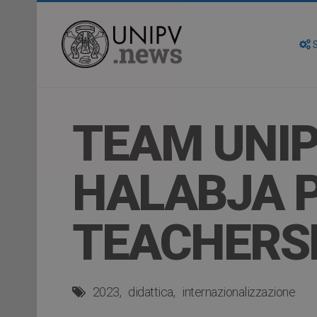
S
TEAM UNIP
HALABJA P
TEACHER
2023
didattica
internazionalizzazione