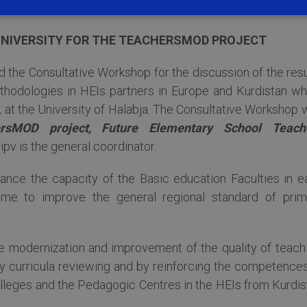
***
UNIVERSITY FOR THE TEACHERSMOD PROJECT
d the Consultative Workshop for the discussion of the res
hodologies in HEIs partners in Europe and Kurdistan wh
, at the University of Halabja. The Consultative Workshop
sMOD project, Future Elementary School Teach
ipv is the general coordinator.
ance the capacity of the Basic education Faculties in e
tcome to improve the general regional standard of prim
 modernization and improvement of the quality of teachi
y curricula reviewing and by reinforcing the competences
Colleges and the Pedagogic Centres in the HEIs from Kurdi