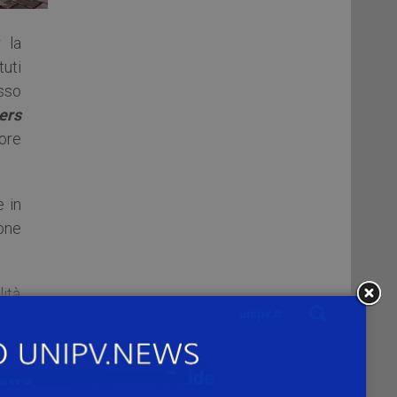
 la
tuti
sso
ers
tore
e in
ione
ità
 il
nei