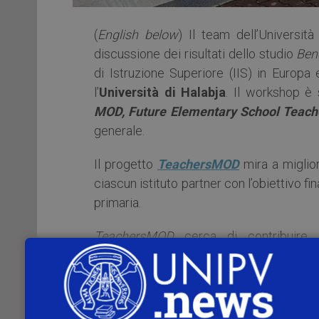
(
English below
) Il team dell’Universit
discussione dei risultati dello studio
Ben
di Istruzione Superiore (IIS) in Europa
l’
Università di Halabja
. Il workshop è 
MOD, Future Elementary School Teache
generale.
Il progetto
TeachersMOD
mira a miglior
ciascun istituto partner con l’obiettivo fi
primaria.
TeachersMOD
cerca di contribuire a
dell’insegnamento, innovando le metodol
rafforzamento delle competenze del pers
Centri pedagogici degli IIS della regione 