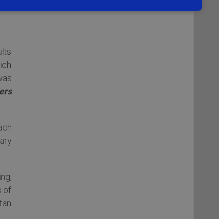
ults
ich
 was
ers
ach
ary
ng,
 of
stan