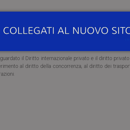
rmania), studiò diritto e sociologia presso le università
 Institute for Comparative and International Private Law
guardato il Diritto internazionale privato e il diritto privat
mento al diritto della concorrenza, al diritto dei traspor
razioni.