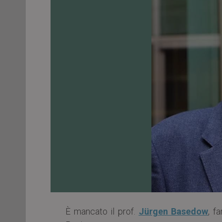
È mancato il prof.
Jürgen Basedow
, f