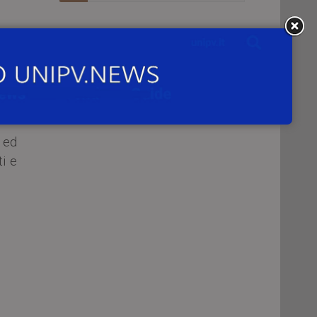
 di
 di
o ed
ti e