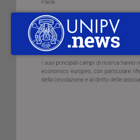
Pavia.
Nato il 29 settembre 1949 ad Amburgo (Ge
Amburgo, Ginevra e Pavia.
Dal 1997 al 2017 diresse il Max Planck
Amburgo.
I suoi principali campi di ricerca hanno ri
economico europeo, con particolare riferi
della circolazione e al diritto delle assicu