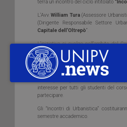
terrà un incontro del ciclo intitolato
“Inco
L’Avv.
William Tura
(Assessore Urbanisti
(Dirigente Responsabile Settore Urb
Capitale dell’Oltrepò
”.
L’iniziativa si svolge nell’ambito del C
Architettura (Presidente Prof.
Roberto D
(Prof.
Roberto De Lotto
), Tecnica Urban
IV anno (Proff.
Augusto Allegrini
,
Massi
Partecipano agli incontri diversi ospiti p
interesse per tutti gli studenti del cor
partecipare.
Gli “Incontri di Urbanistica” costitui
semestre accademico.