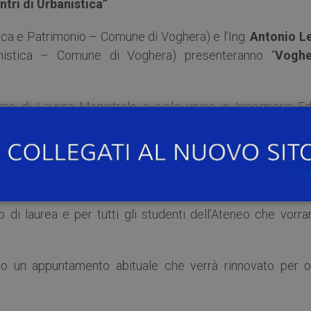
ntri di Urbanistica”
.
ca e Patrimonio – Comune di Voghera) e l’Ing.
Antonio Le
anistica – Comune di Voghera) presenteranno “
Voghe
orso di Laurea Magistrale a ciclo unico in Ingegneria Edi
e Lotto
), all’interno dei corsi di Tecnica Urbanistica del I 
istica del III anno (Prof.
Elisabetta Venco
), e Urbanistica
mo Corsico
e
Caterina Pietra
).
er proporre temi di scala territoriale e urbanistica, di si
so di laurea e per tutti gli studenti dell’Ateneo che vorr
ranno un appuntamento abituale che verrà rinnovato per o