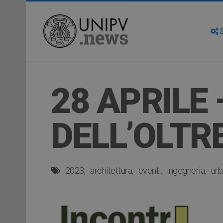
S
28 APRILE
DELL’OLTR
2023
architettura
eventi
ingegneria
urb