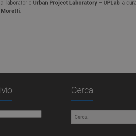
dal laboratorio
Urban Project Laboratory – UPLab
, a cura
 Moretti
.
ivio
Cerca
io