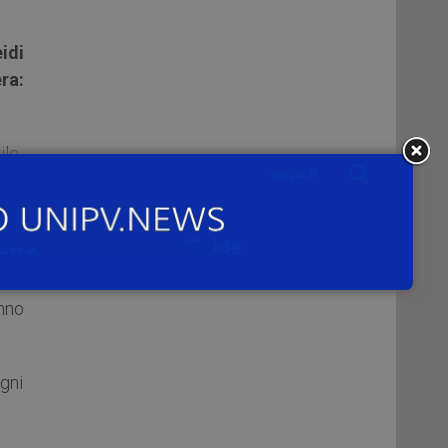
idi
ra:
le-
anno
 del
curo
anno
gni