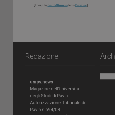
[Image by
Gerd Altmann
from
Pixabay
]
Redazione
Arch
Archiv
unipv.news
Magazine dell’Università
degli Studi di Pavia
Autorizzazione Tribunale di
Pavia n.694/08