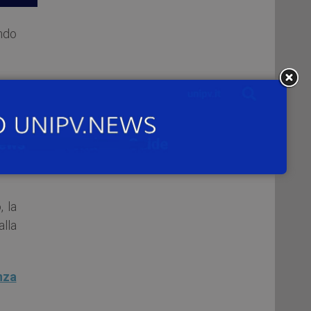
ondo
lla
zia
gia
, la
alla
nza