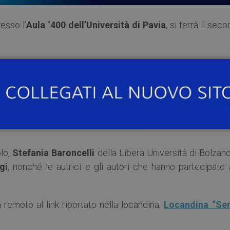
resso l’
Aula ‘400 dell’Università di Pavia
, si terrà il sec
pecial Issue
32/2022 della rivista
Federalismi.it
dedicato a
(
Federalismi
32_2022
).
ostro Ateneo:
Francesco Rigano
, docente di Giusti
 Presidente EDiSU, e
Monica Ferrari
, docente di Pedago
olo,
Stefania Baroncelli
della Libera Università di Bolzano
gi
, nonché le autrici e gli autori che hanno partecipato 
remoto al link riportato nella locandina:
Locandina “Se