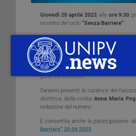
Giovedì 20 aprile 2023
, alle
ore 9:30
, p
incontro del ciclo
“Senza Barriere”
.
In questa occasione sarà presentato lo
S
scuola e ai processi d’inclusione sociale 
Ne discuteranno due docenti del n
costituzionale e diritti fondamentali e
generale e sociale.
Saranno presenti la curatrice del fascic
direttrice della rivista
Anna Maria Pog
redazione del numero.
È consentita anche la partecipazione da 
Barriere” 20.04.2023