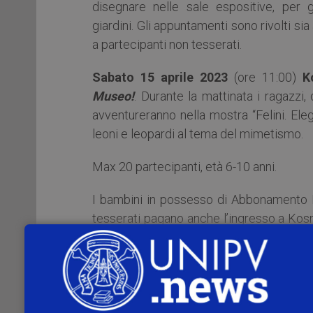
disegnare nelle sale espositive, per g
giardini. Gli appuntamenti sono rivolti s
a partecipanti non tesserati.
Sabato 15 aprile 2023
(ore 11:00)
K
Museo!
. Durante la mattinata i ragazzi,
avventureranno nella mostra “Felini. Ele
leoni e leopardi al tema del mimetismo.
Max 20 partecipanti, età 6-10 anni.
I bambini in possesso di Abbonamento Mu
tesserati pagano anche l’ingresso a Kos
la gratuità con Abbonamento Musei oppur
del Museo).
Informazioni e prenotazione obbligatoria