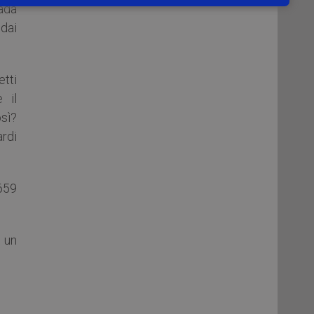
ada
 dai
etti
 il
sì?
ardi
659
 un