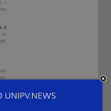
, i
 sia
 il
, si
gri,
non
nno
one