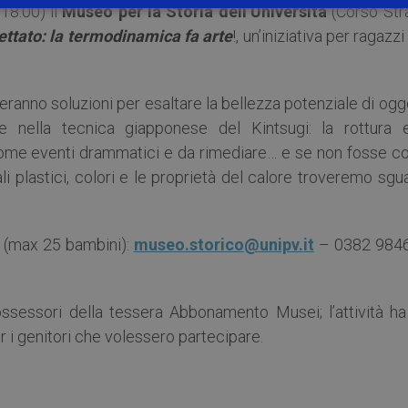
 18:00) il
Museo per la Storia dell’Università
(Corso Str
pettato: la termodinamica fa arte
!, un’iniziativa per ragazzi
ranno soluzioni per esaltare la bellezza potenziale di ogg
nella tecnica giapponese del Kintsugi: la rottura e
me eventi drammatici e da rimediare… e se non fosse co
 plastici, colori e le proprietà del calore troveremo sgu
a (max 25 bambini):
museo.storico@unipv.
it
– 0382 984
ossessori della tessera Abbonamento Musei; l’attività ha
r i genitori che volessero partecipare.