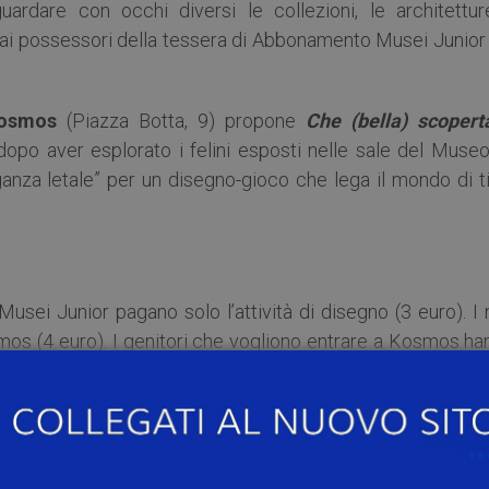
uardare con occhi diversi le collezioni, le architetture
ia ai possessori della tessera di Abbonamento Musei Junior
osmos
(Piazza Botta, 9) propone
Che (bella) scoperta
 dopo aver esplorato i felini esposti nelle sale del Museo
ganza letale” per un disegno-gioco che lega il mondo di ti
sei Junior pagano solo l’attività di disegno (3 euro). I 
mos (4 euro). I genitori che vogliono entrare a Kosmos ha
e pagano 4 euro (salvo gratuità previste dalla tariffazi
:
kosmos@unipv.it
– 0382 986220