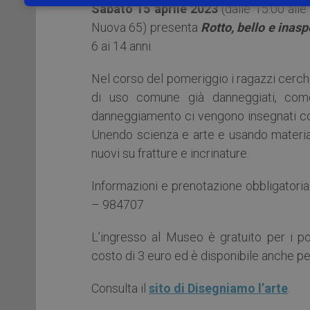
Sabato 15 aprile 2023
(dalle 15:00 alle
Nuova 65) presenta
Rotto, bello e inas
6 ai 14 anni.
Nel corso del pomeriggio i ragazzi cerche
di uso comune già danneggiati, come 
danneggiamento ci vengono insegnati co
Unendo scienza e arte e usando materiali
nuovi su fratture e incrinature.
Informazioni e prenotazione obbligatori
– 984707
L’ingresso al Museo è gratuito per i p
costo di 3 euro ed è disponibile anche pe
Consulta il
sito di Disegniamo l’arte
.