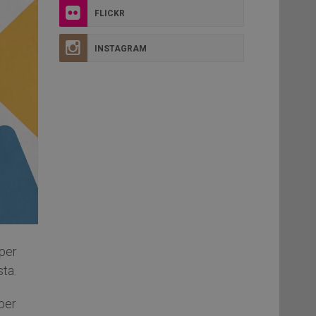
FLICKR
INSTAGRAM
per
ta.
 per