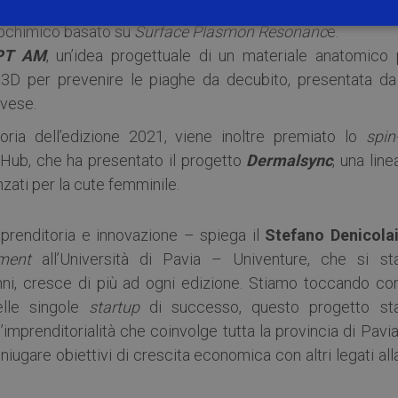
e
,
uno spin-off accademico dell’Università di Pavia con
biochimico basato su
Surface Plasmon Resonanc
e.
PT AM
, un’idea progettuale di un materiale anatomico 
 3D per prevenire le piaghe da decubito, presentata da
avese.
oria dell’edizione 2021, viene inoltre premiato lo
spin
cHub, che ha presentato il progetto
Dermalsync
, una line
zati per la cute femminile.
mprenditoria e innovazione – spiega il
Stefano Denicola
ment
all’Università di Pavia – Univenture, che si st
nni, cresce di più ad ogni edizione. Stiamo toccando co
elle singole
startup
di successo, questo progetto st
mprenditorialità che coinvolge tutta la provincia di Pavia
iugare obiettivi di crescita economica con altri legati all