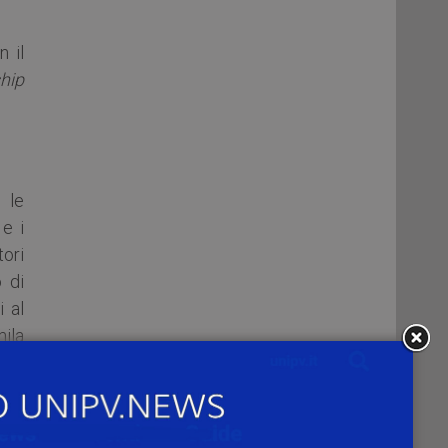
n il
hip
 le
e i
tori
o di
i al
ila