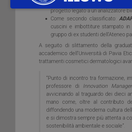
Come primo classificato:
Plasmor
progetto legato a un analizzatore 
Come secondo classificato:
ADA
cuscini e imbottiture stampato in
gruppo di ex studenti dell’Ateneo p
A seguito di slittamento della graduat
accademico dell’Università di Pavia Eti
trattamenti cosmetici dermatologici avan
“Punto di incontro tra formazione, i
professore di
Innovation Manage
avvicinando al traguardo dei dieci a
mano come, oltre al contributo d
diffondendo una moderna cultura dell’i
e si dimostra sempre più attenta a con
sostenibilità ambientale e sociale”.