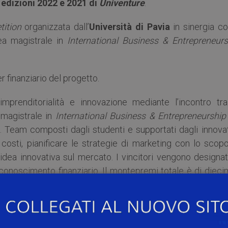
e edizioni 2022 e 2021 di
Univenture
.
ition
organizzata dall’
Università di Pavia
in sinergia co
ea magistrale in
International Business & Entrepreneurs
 finanziario del progetto.
mprenditorialità e innovazione mediante l’incontro tra
 magistrale in
International Business & Entrepreneurship
i. Team composti dagli studenti e supportati dagli innova
 costi, pianificare le strategie di marketing con lo scop
idea innovativa sul mercato. I vincitori vengono designat
onoscimento finanziario. Il montepremi totale è di diecim
ria dell’edizione 2022, i vincitori sono: