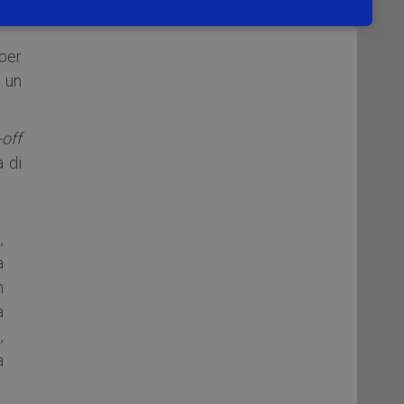
 un
per
 un
-off
a di
i
,
a
n
a
,
a