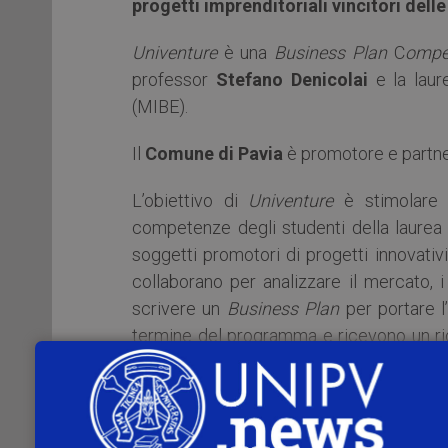
progetti imprenditoriali vincitori dell
Univenture
è una
Business Plan
C
ompet
professor
Stefano Denicolai
e la laur
(MIBE).
Il
Comune di Pavia
è promotore e partner
L’obiettivo di
Univenture
è stimolare i
competenze degli studenti della laurea
soggetti promotori di progetti innovativ
collaborano per analizzare il mercato, i
scrivere un
Business Plan
per portare l’
termine del programma e ricevono un ric
euro, erogati a fondo perduto.
A seguito di consolidamento della graduato