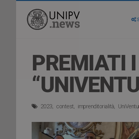
S
PREMIATI I
“UNIVENTU
2023
contest
imprenditorialità
UniVentu