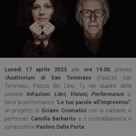
Lunedì
17
aprile
2023
, alle
ore 19.00
, presso
l’
Auditorium di San Tommaso
(Palazzo San
Tommaso, Piazza del Lino, 1), nel quadro della
sezione
Infrazioni. Libri, Visioni, Performance
, si
terrà la performance “
Le tue parole all’improvviso”
,
un progetto di
Sciami Cromatici
con la cantante e
performer
Camilla Barbarito
e il contrabbassista e
compositore
Paolino Dalla Porta
.