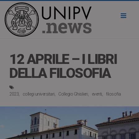
Toggl
naviga
12 APRILE – I LIBRI
DELLA FILOSOFIA
2023
collegi universitari
Collegio Ghislieri
eventi
filosofia