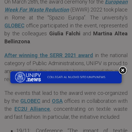
On March 28th, the award ceremony for the
European
Week For Waste Reduction
(EWWR) 2022 took place
in Rome at the “Spazio Europa”. The university’s
GLOBEC
office participated in the event, represented
by the colleagues
Giulia Falchi
and
Martina Altea
Bellinzona
.
After winning the SERR 2021 award
in the national
category of Public Administrations, UNIPV is proud to
announce that the university has received the same
recognition in the 2022 ceremony.
The events that lead to the award were co-organized
by the
GLOBEC
and
OSA
offices in collaboration with
the
EC2U Alliance
, concentrating on textile waste
and fast fashion. In particular, the initiative included:
19/11: Conference “The impact of textile