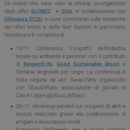
Gli eventi che sono valsi la vittoria, co-organizzati
dagli uffici
GLOBEC
e
OSA
, in collaborazione con
l’Alleanza EC2U
, si sono concentrati sulle tematiche
dei rifiuti tessili e della
fast fashion
. In particolare,
l’iniziativa si è composta di:
19/11: Conferenza “L’impatto dell’industria
tessile su ambiente e persone” con il contributo
di
RespectLife
,
Good Sustainable Mood
e
Stefania Anghinelli per Unipv. La conferenza è
stata seguita da uno
Swap-Party
organizzato
con SfusoDiffuso, associazione di giovani di
Calice Ligure (@sfuso_diffuso)
26/11:
Workshop
paralleli sul recupero di abiti e
tessuti, realizzato grazie alla collaborazione di
artigiani e associazioni locali:
Francesca Dell’Angelo, per il riciclo creativo