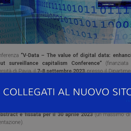
onferenza
“V-Data – The value of digital data: enhanc
ut surveillance capitalism Conference”
(finanziata
rsità di Pavia, il
7-8 settembre 2023
, presso il Dipartim
ne della Professoressa
Stefania Milan
dell’
Università
r
.
bstract è fissata per il 30 aprile 2023
(un massimo di
entazione).