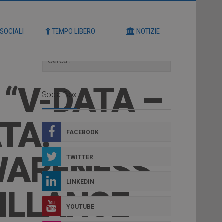
Cerca
 SOCIALI
TEMPO LIBERO
NOTIZIE
 “V-DATA –
Social Box
TA:
FACEBOOK
AWARENESS
TWITTER
LINKEDIN
ILLANCE
YOUTUBE