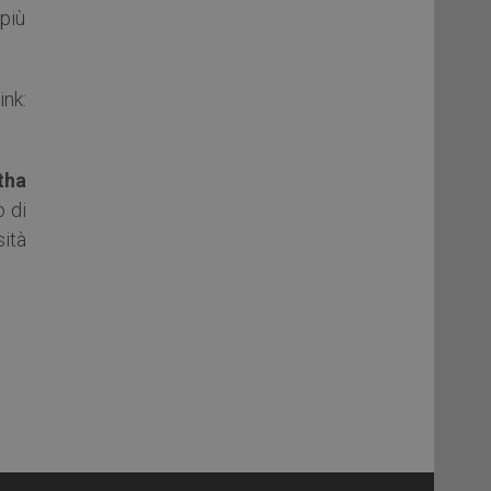
 più
nk:
tha
o di
ità