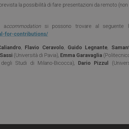
revista la possibilità di fare presentazioni da remoto (non
 a
ccommodation
si possono trovare al seguente li
l-for-contributions/
aliandro
,
Flavio Ceravolo
,
Guido Legnante
,
Saman
Sassi
(Università di Pavia),
Emma Garavaglia
(Politecnic
 degli Studi di Milano-Bicocca),
Dario Pizzul
(Univers