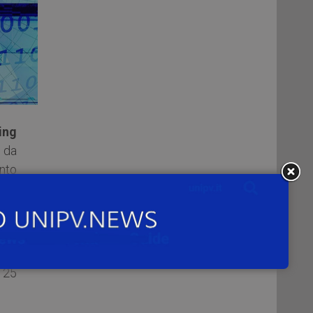
ing
 da
ento
 di
 25