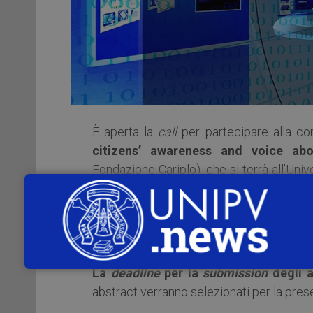
È aperta la
call
per partecipare alla c
citizens’ awareness and voice abo
Fondazione Cariplo), che si terrà all’Unive
di Scienze Politiche e Sociali.
La conferenza vedrà la partecipazio
Amsterdam
in qualità di
keynote speake
La
deadline
per la
submission
degli a
abstract verranno selezionati per la pres