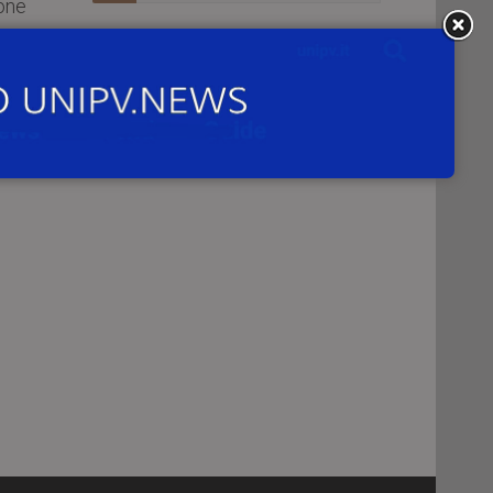
ione
 un
mpo