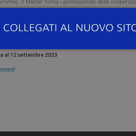
Borromeo. Il Master forma i professionisti della cooperaz
 mesi, che prevede più di 500 ore di corsi e seminari e
so ONG e organizzazioni internazionali che operano nel ca
uto umanitario.
manda è il
30 giugno 2023
.
a al 12 settembre 2023
.
opment