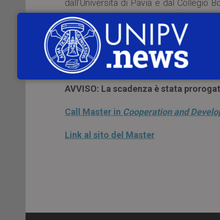
dall’Università di Pavia e dal Collegio 
internazionale in un percorso lungo 15
periodo di internship da 3 a 6 mesi pres
della cooperazione allo sviluppo e dell’ai
La
deadline
per presentare la propria do
AVVISO: La scadenza è stata prorogat
Call Master in
Cooperation and Devel
Link al sito del Master