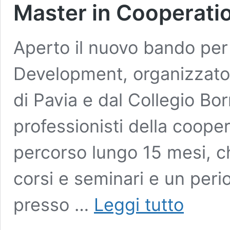
Master in Cooperati
Aperto il nuovo bando per
Development, organizzato 
di Pavia e dal Collegio Bo
professionisti della coope
percorso lungo 15 mesi, c
corsi e seminari e un peri
Master
presso …
Leggi tutto
in
Cooperation
and