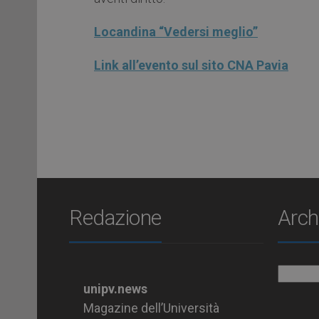
Locandina “Vedersi meglio”
Link all’evento sul sito CNA Pavia
Redazione
Arch
Archiv
unipv.news
Magazine dell’Università