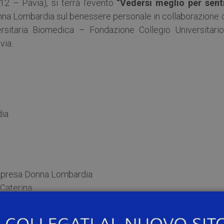
 12 – Pavia), si terrà l’evento
“Vedersi meglio per senti
nna Lombardia sul benessere personale in collaborazione 
ersitaria Biomedica – Fondazione Collegio Universitario
via.
dia
mpresa Donna Lombardia
 Caterina