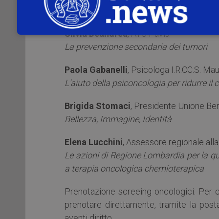
Maria Rosaria Blago
, Presidente LILT P
Silvia Deandrea
, ATS Pavia
La prevenzione secondaria dei tumori
Paola Gabanelli
, Psicologa I.R.CC.S. Ma
L’aiuto della psiconcologia per ridurre il
Brigida Stomaci
, Presidente Unione B
Bellezza, Immagine, Identità
Elena Lucchini
, Assessore regionale alla 
Le azioni di Regione Lombardia per la qua
a terapia oncologica chemioterapica
Prenotazione screeing oncologici: Per ch
prenotare direttamente, tramite la posta
aventi diritto.