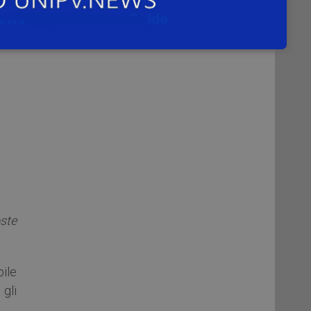
oste
bile
 gli