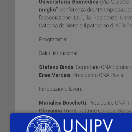
Universitaria Biomedica
(Via Giulotto,
meglio”
, conferenza di CNA Impresa Do
l’associazione LILT, la Residenza Univ
Caterina da Siena e il patrocino di ATS Pa
Programma:
Saluti istituzionali:
Stefano Binda
, Segretario CNA Lombar
Enea Vercesi
, Presidente CNA Pavia
Introduzione lavori:
Marialisa Boschetti
, Presidente CNA I
Giovanna Torre
, Rettrice Collegio Santa
Interventi: