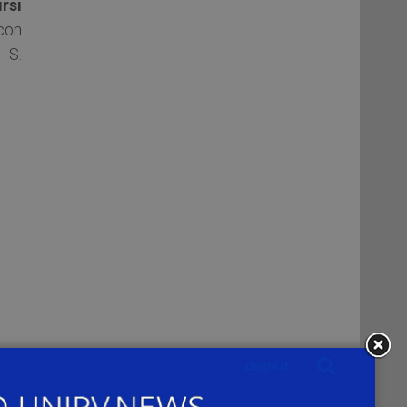
rsi
con
 S.