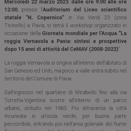
Mercoledì 22 marzo 2023
,
dalle ore 9:00 alle ore
12:00
, presso l’
Auditorium del Liceo scientifico
statale “N. Copernico”
in Via Verdi 23 (zona
Ticinello) a Pavia, si terrà il
workshop
organizzato in
occasione della
Giornata mondiale per l’Acqua
“La
roggia Vernavola a Pavia: sintesi e prospettive
dopo 15 anni di attività del CeMAV (2008-2022)
“.
La roggia Vernavola si origina all’interno dell’abitato di
San Genesio ed Uniti, ma poco a valle entra subito nel
territorio del Comune di Pavia.
Dall’ingresso nel quartiere di Mirabello fino alla via
Torretta-Vigentina scorre all’interno di un parco
urbano, istituito nel 1985. Poi attraversa la città
incuneata in un’isola verde, per buona parte
percorribile, entrando poi nell’area golenale del fiume