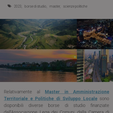
2023
borse di studio
master
scienze politiche
Relativamente al
Master in Amministrazione
Territoriale e Politiche di Sviluppo Locale
sono
disponibili diverse borse di studio finanziate
dall’Associazione Lega dei Comuni, dalla Camera di