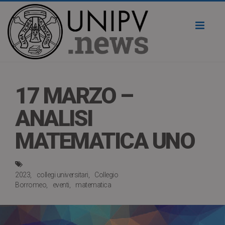
Toggl
naviga
17 MARZO –
ANALISI
MATEMATICA UNO
2023
collegi universitari
Collegio
Borromeo
eventi
matematica