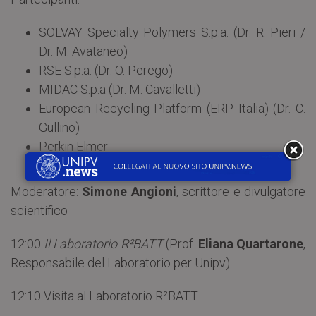
SOLVAY Specialty Polymers S.p.a. (Dr. R. Pieri /
Dr. M. Avataneo)
RSE S.p.a. (Dr. O. Perego)
MIDAC S.p.a (Dr. M. Cavalletti)
European Recycling Platform (ERP Italia) (Dr. C.
Gullino)
Perkin Elmer
Regione Lombardia
Moderatore:
Simone Angioni
, scrittore e divulgatore
scientifico
12:00
Il Laboratorio R²BATT
(Prof.
Eliana Quartarone
,
Responsabile del Laboratorio per Unipv)
12:10 Visita al Laboratorio R²BATT