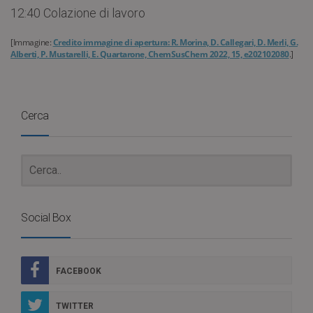
12:40 Colazione di lavoro
[Immagine:
Credito immagine di apertura: R. Morina, D. Callegari, D. Merli, G.
Alberti, P. Mustarelli, E. Quartarone, ChemSusChem 2022, 15, e202102080
.]
Cerca
Social Box
FACEBOOK
TWITTER