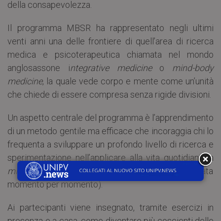
della consapevolezza.
Il programma MBSR ha rappresentato negli ultimi
venti anni una delle frontiere di quell’area di ricerca
medica e psicoterapeutica chiamata nel mondo
anglosassone i
ntegrative medicine
o
mind-body
medicine
, la quale vede corpo e mente come un’unità
che chiede di essere compresa senza rigide divisioni.
Un aspetto centrale del programma è l’apprendimento
di un metodo gentile ma efficace che incoraggia chi lo
frequenta a sviluppare un profondo livello di ricerca e
sperimentazione nell’applicare alla vita quotidiana la
mindfulness
(consapevolezza non giudicante, portata
momento per momento).
Ai partecipanti viene insegnato, tramite esercizi in
presenza e a casa, come diventare più coscienti delle