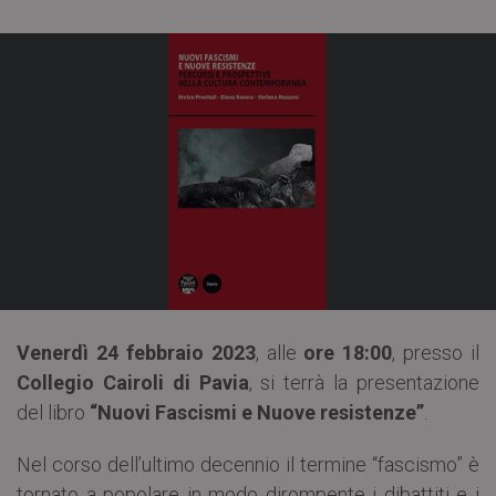
Venerdì 24 febbraio 2023
, alle
ore 18:00
, presso il
Collegio Cairoli di Pavia
, si terrà la presentazione
del libro
“Nuovi Fascismi e Nuove resistenze”
.
Nel corso dell’ultimo decennio il termine “fascismo” è
tornato a popolare in modo dirompente i dibattiti e i