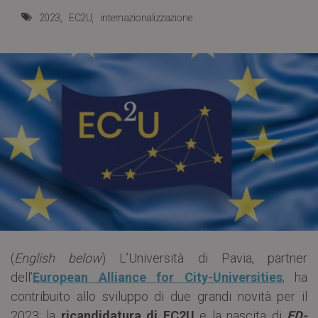
2023
EC2U
internazionalizzazione
(
English below
) L’Università di Pavia, partner
dell’
European Alliance for City-Universities
, ha
contribuito allo sviluppo di due grandi novità per il
2023: la
ricandidatura di EC2U
e la nascita di
ED-