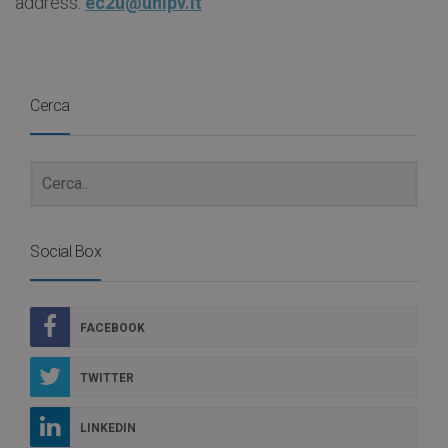
address:
ec2u@unipv.it
Cerca
Social Box
FACEBOOK
TWITTER
LINKEDIN