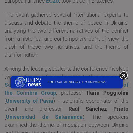
European alliance
EC2U
, took place in Bruxelles.
The event gathered several international experts to
discuss and debate the theme of peace in Ukraine,
analysing the two different narratives of the conflict
from a historical and contemporary point of view, the
clash of these two narratives, and the theme of
disinformation.
Among the leading speakers, the conference involved
two professors from the EC2U Alliance and the
Social Sciences & Humanities Working Group of
the Coimbra Group
, professor
Ilaria Poggiolini
(
University of Pavia
) – scientific coordinator of the
event, and professor
Raùl Sànchez Prieto
(
Universidad de Salamanca
). The speakers
examined the theme of mediation between Ukraine
and Russia, the protection and safety of civilians, and