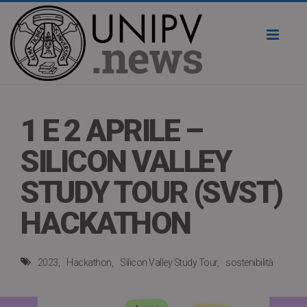
Toggl
naviga
1 E 2 APRILE –
SILICON VALLEY
STUDY TOUR (SVST)
HACKATHON
2023
Hackathon
Silicon Valley Study Tour
sostenibilità