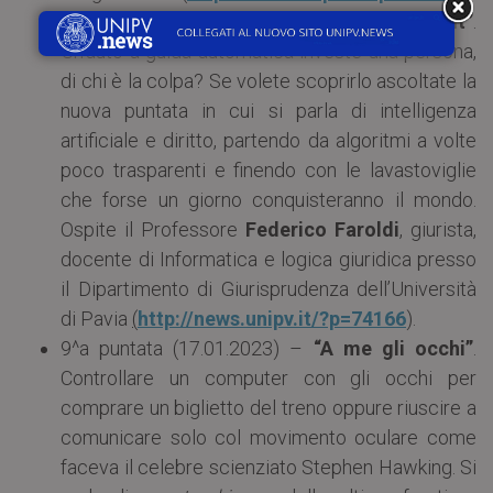
8^a puntata (10.01.2023) –
“Law, order & bit”
.
Un’auto a guida automatica investe una persona,
di chi è la colpa? Se volete scoprirlo ascoltate la
nuova puntata in cui si parla di intelligenza
artificiale e diritto, partendo da algoritmi a volte
poco trasparenti e finendo con le lavastoviglie
che forse un giorno conquisteranno il mondo.
Ospite il Professore
Federico Faroldi
, giurista,
docente di Informatica e logica giuridica presso
il Dipartimento di Giurisprudenza dell’Università
di Pavia
(
http://news.unipv.it/?p=74166
).
9^a puntata (17.01.2023) –
“A me gli occhi”
.
Controllare un computer con gli occhi per
comprare un biglietto del treno oppure riuscire a
comunicare solo col movimento oculare come
faceva il celebre scienziato Stephen Hawking. Si