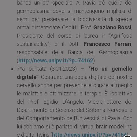
banca un po’ speciale. A Pavia c’è quella del
germoplasma dove si mantengono migliaia di
semi per preservare la biodiversità di specie
ormai dimenticate. Ospiti il Prof.
Graziano Rossi
,
Presidente del corso di laurea in “Agri-food
sustainability”, e il Dott.
Francesco Ferrari
,
responsabile della Banca del Germoplasma
(
http://news.unipv.it/?p=74162
)
7^a puntata (3.01.2023) –
“Ho un gemello
digitale”
. Costruire una copia digitale del nostro
cervello anche per prevenire e curare al meglio
le malattie e ottimizzare le terapie. È l’obiettivo
del Prof. Egidio D’Angelo, Vice-direttore del
Dipartimento di Scienze del Sistema Nervoso e
del Comportamento dell’Università di Pavia. Con
lui abbiamo si è parlato di virtual brain modelling
e digital twins.(
http://news.unipv.it/?p=74164
)