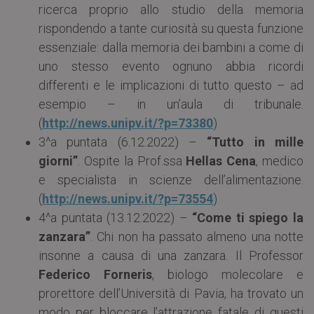
ricerca proprio allo studio della memoria
rispondendo a tante curiosità su questa funzione
essenziale: dalla memoria dei bambini a come di
uno stesso evento ognuno abbia ricordi
differenti e le implicazioni di tutto questo – ad
esempio – in un’aula di tribunale.
(
http://news.unipv.it/?p=73380
)
3^a puntata (6.12.2022) –
“Tutto in mille
giorni”
. Ospite la Prof.ssa
Hellas Cena
, medico
e specialista in scienze dell’alimentazione.
(
http://news.unipv.it/?p=73554
)
4^a puntata (13.12.2022) –
“Come ti spiego la
zanzara”
. Chi non ha passato almeno una notte
insonne a causa di una zanzara. Il Professor
Federico Forneris
, biologo molecolare e
prorettore dell’Università di Pavia, ha trovato un
modo per bloccare l’attrazione fatale di questi