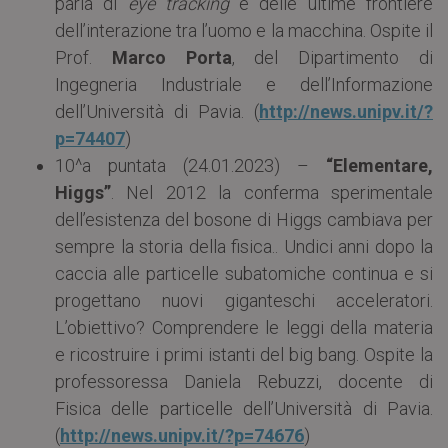
parla di
eye tracking
e delle ultime frontiere
dell’interazione tra l’uomo e la macchina. Ospite il
Prof.
Marco Porta
, del Dipartimento di
Ingegneria Industriale e dell’Informazione
dell’Università di Pavia. (
http://news.unipv.it/?
p=74407
)
10^a puntata (24.01.2023) –
“Elementare,
Higgs”
. Nel 2012 la conferma sperimentale
dell’esistenza del bosone di Higgs cambiava per
sempre la storia della fisica.. Undici anni dopo la
caccia alle particelle subatomiche continua e si
progettano nuovi giganteschi acceleratori.
L’obiettivo? Comprendere le leggi della materia
e ricostruire i primi istanti del big bang. Ospite la
professoressa Daniela Rebuzzi, docente di
Fisica delle particelle dell’Università di Pavia.
(
http://news.unipv.it/?p=74676
)