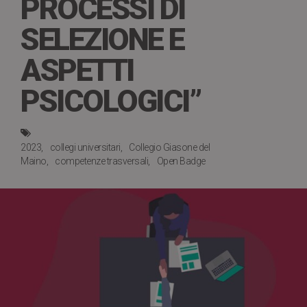
PROCESSI DI
SELEZIONE E
ASPETTI
PSICOLOGICI”
2023
collegi universitari
Collegio Giasone del
Maino
competenze trasversali
Open Badge