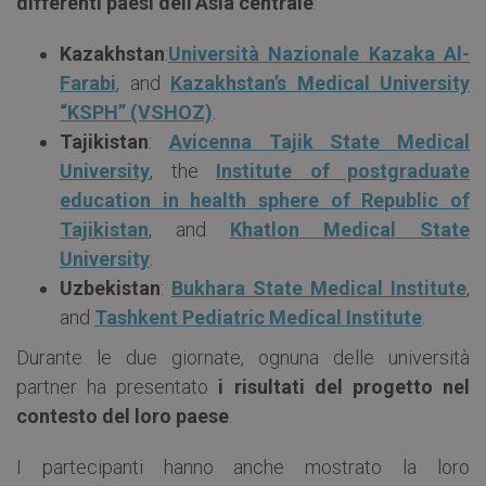
differenti paesi dell’Asia centrale
:
Kazakhstan
:
Università Nazionale Kazaka Al-
Farabi
, and
Kazakhstan’s Medical University
“KSPH” (VSHOZ)
.
Tajikistan
:
Avicenna Tajik State Medical
University
, the
Institute of postgraduate
education
in health
sphere of Republic of
Tajikistan
, and
Khatlon Medical State
University
.
Uzbekistan
:
Bukhara State Medical Institute
,
and
Tashkent Pediatric Medical Institute
.
Durante le due giornate, ognuna delle università
partner ha presentato
i risultati del progetto nel
contesto del loro paese
.
I partecipanti hanno anche mostrato la loro