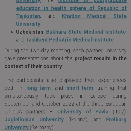
University
, the
Institute of postgraduate
education in health sphere of Republic of
Tajikistan
, and
Khatlon Medical State
University
.
Uzbekistan
:
Bukhara State Medical Institute
,
and
Tashkent Pediatric Medical Institute
.
During the two-day meeting, each partner university
gave presentations about the
project results in the
context of their country
.
The participants also displayed their experiences
both in
long-term
and
short-term
training that
simultaneously took place in Europe during
September and October 2022 at the three European
ChildCA partners –
University of Pavia
(Italy),
Jagiellonian University
(Poland), and
Freiburg
University
(Germany).