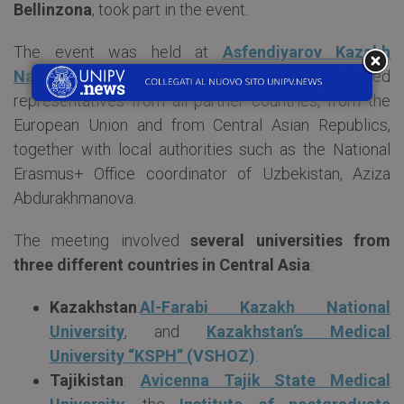
Bellinzona
, took part in the event.
The event was held at
Asfendiyarov Kazakh
National Medical University
and gathered
representatives from all partner countries, from the
European Union and from Central Asian Republics,
together with local authorities such as the National
Erasmus+ Office coordinator of Uzbekistan, Aziza
Abdurakhmanova.
The meeting involved
several universities from
three different countries in Central Asia
:
Kazakhstan
:
Al-Farabi Kazakh National
University
, and
Kazakhstan’s Medical
University “KSPH” (
VSHOZ
)
.
Tajikistan
:
Avicenna Tajik State Medical