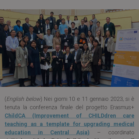
(
English below
) Nei giorni 10 e 11 gennaio 2023, si è
tenuta la conferenza finale del progetto Erasmus+
ChildCA (Improvement of CHILDdren care
teaching as a template for upgrading medical
education in Central Asia)
– coordinato