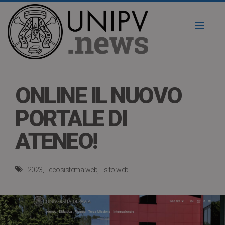
Toggl
naviga
ONLINE IL NUOVO
PORTALE DI
ATENEO!
2023
ecosistema web
sito web