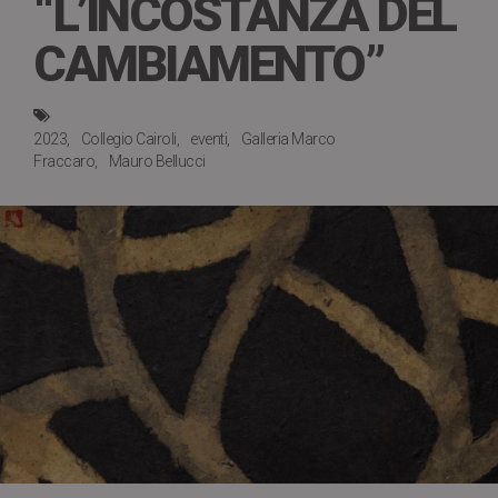
“L’INCOSTANZA DEL
CAMBIAMENTO”
2023
Collegio Cairoli
eventi
Galleria Marco
Fraccaro
Mauro Bellucci